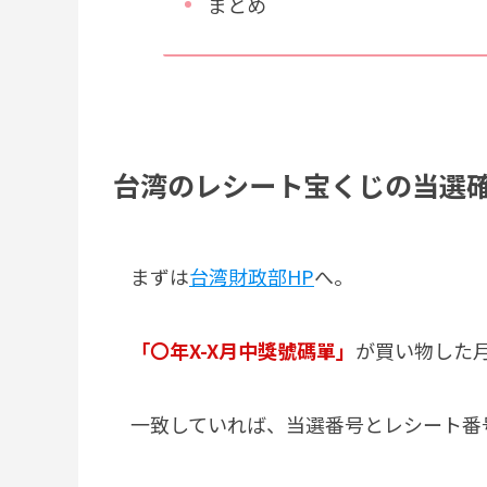
まとめ
台湾のレシート宝くじの当選
まずは
台湾財政部HP
へ。
「〇年X-X月中獎號碼單」
が買い物した
一致していれば、当選番号とレシート番